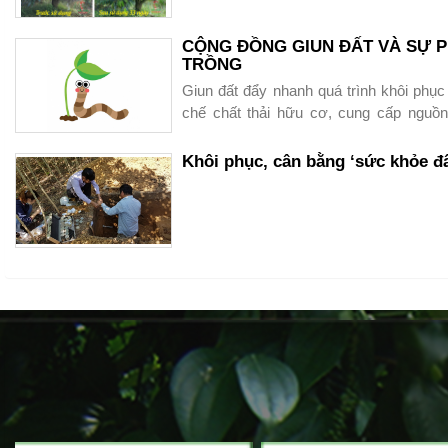
+ Chất đường : 12-14%
CỘNG ĐỒNG GIUN ĐẤT VÀ SỰ P
TRỒNG
Giun đất đẩy nhanh quá trình khôi phục đ
chế chất thải hữu cơ, cung cấp nguồn
khác, chúng giúp phục hồi các hệ sinh t
mặt đất.
Khôi phục, cân bằng ‘sức khỏe đ
Hãy bảo vệ và tạo điều kiện để giun đất tá
Phục hồi sầu 
quả bộ sản p
Trùn đỏ - Arg