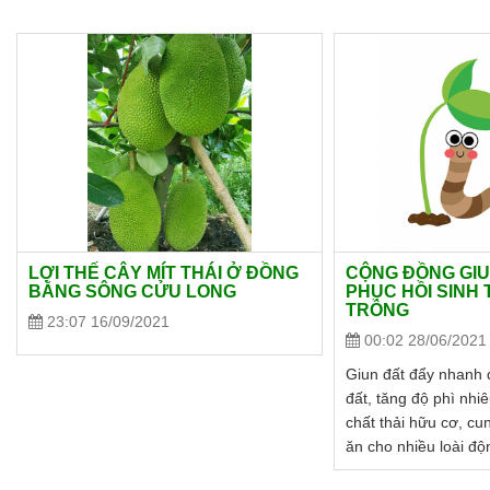
LỢI THẾ CÂY MÍT THÁI Ở ĐỒNG
CỘNG ĐỒNG GIU
BẰNG SÔNG CỬU LONG
PHỤC HỒI SINH 
TRỒNG
23:07 16/09/2021
00:02 28/06/2021
Giun đất đẩy nhanh 
đất, tăng độ phì nhiê
chất thải hữu cơ, c
ăn cho nhiều loài độ
giúp phục hồi các hệ