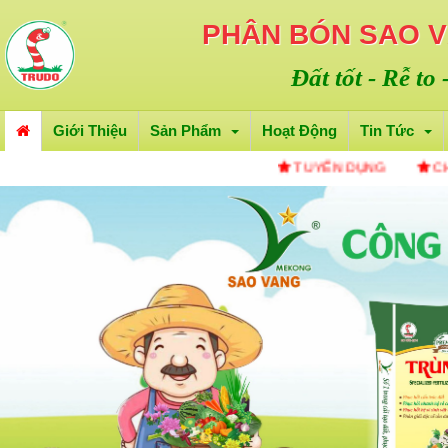
PHÂN BÓN SAO 
Đất tốt - Rễ to
Giới Thiệu
Sản Phẩm
Hoạt Động
Tin Tức
TUYỂN DỤNG
CHÀO MỪ