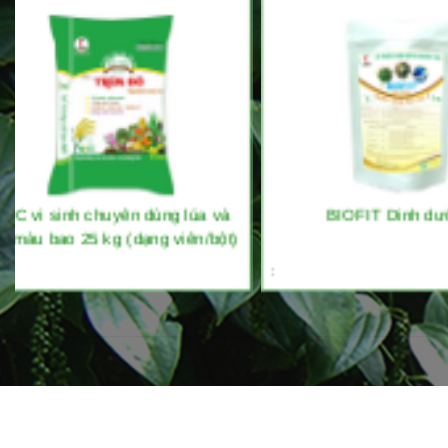
lúa và
BIOFIT Dinh dưỡng
BIOFIT S
ên/bột)
ngừa
:
: