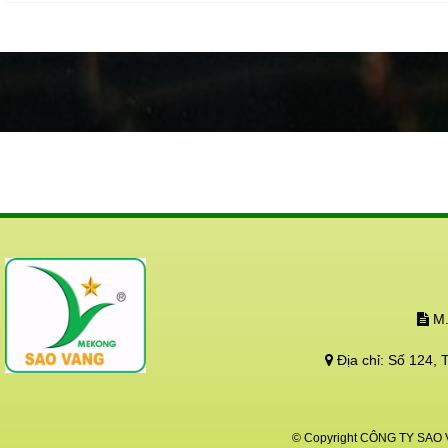
động cả trên và dưới
Hãy bảo vệ và tạo đi
tái sinh!!!
M.
Địa chỉ:
Số 124, 
© Copyright CÔNG TY SAO VÀ