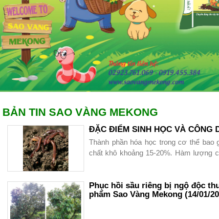
BẢN TIN SAO VÀNG MEKONG
ĐẶC ĐIỂM SINH HỌC VÀ CÔNG
Thành phần hóa học trong cơ thể bao
chất khô khoảng 15-20%. Hàm lượng các
khô như sau :
+ Protein : 50-75%
Phục hồi sầu riêng bị ngộ độc thu
phẩm Sao Vàng Mekong (14/01/202
+ Lipid : 7- 10%