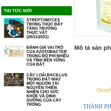
TIN TỨC MỚI
STREPTOMYCES
TRONG THÚC ĐẨY
TĂNG TRƯỞNG
THỰC VẬT
(26/11/2021)
Mô tả sản p
ĐÁNH GIÁ VAI TRÒ
CỦA AZOTOBACTER
TRONG ĐỘ PHÌ NHIÊU
VÀ TÍNH BỀN VỮNG
CỦA ĐẤT
CÁC LOÀI BACILLUS
TRONG ĐẤT NHƯ
MỘT NGUỒN TÀI
NGUYÊN THIÊN
Chuyể
NHIÊN CHO SỨC
KHỎE VÀ DINH
DƯỠNG CỦA CÂY
TRỒNG
THÀNH PH