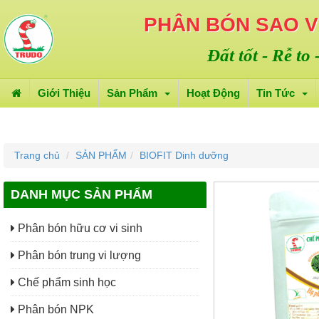
PHÂN BÓN SAO 
Đất tốt - Rễ to
Giới Thiệu
Sản Phẩm
Hoạt Động
Tin Tức
Trang chủ
SẢN PHẨM
BIOFIT Dinh dưỡng
DANH MỤC SẢN PHẨM
Phân bón hữu cơ vi sinh
Phân bón trung vi lượng
Chế phẩm sinh học
Phân bón NPK