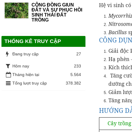
Hệ vi sinh c
CỘNG ĐỒNG GIUN
ĐẤT VÀ SỰ PHỤC HỒI
Mycorrhi
SINH THÁI ĐẤT
TRỒNG
Nitrosom
Bacillus
s
CÔNG DỤN
THỐNG KÊ TRUY CẬP
Giải độc 
Đang truy cập
27
Hạ phèn -
Hôm nay
233
Kích thíc
Tăng cườn
Tháng hiện tại
5.564
dưỡng ch
Tổng lượt truy cập
378.382
Giảm lượ
Tăng năng
HƯỚNG DẪ
Cây trồng