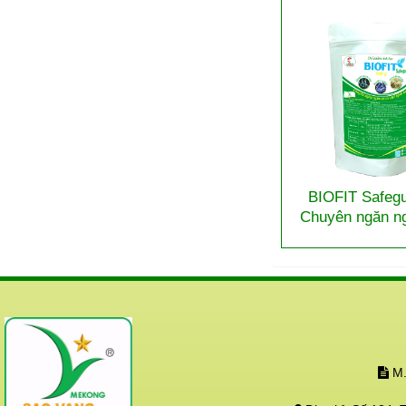
BIOFIT Safegu
Chuyên ngăn n
ức chế bệnh
M.