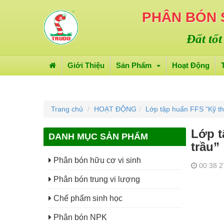
PHÂN BÓN
Đất tốt
Giới Thiệu
Sản Phẩm
Hoạt Động
TUYỂN DỤNG
Trang chủ
HOẠT ĐỘNG
Lớp tập huấn FFS “Kỹ thu
Lớp t
DANH MỤC SẢN PHẨM
trầu”
Phân bón hữu cơ vi sinh
00:38 2
Phân bón trung vi lượng
Chế phẩm sinh học
Phân bón NPK