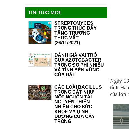
TIN TỨC MỚI
STREPTOMYCES
TRONG THÚC ĐẨY
TĂNG TRƯỞNG
THỰC VẬT
(26/11/2021)
ĐÁNH GIÁ VAI TRÒ
CỦA AZOTOBACTER
TRONG ĐỘ PHÌ NHIÊU
VÀ TÍNH BỀN VỮNG
CỦA ĐẤT
Ngày 13/
tỉnh Hậ
CÁC LOÀI BACILLUS
TRONG ĐẤT NHƯ
của lớp 
MỘT NGUỒN TÀI
NGUYÊN THIÊN
NHIÊN CHO SỨC
KHỎE VÀ DINH
DƯỠNG CỦA CÂY
TRỒNG