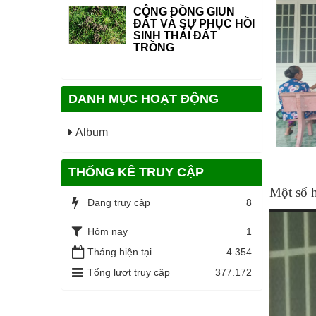
CỘNG ĐỒNG GIUN
ĐẤT VÀ SỰ PHỤC HỒI
SINH THÁI ĐẤT
TRỒNG
DANH MỤC HOẠT ĐỘNG
Album
(Ảnh
THỐNG KÊ TRUY CẬP
Một số h
Đang truy cập
8
Hôm nay
1
Tháng hiện tại
4.354
Tổng lượt truy cập
377.172