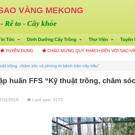
 SAO VÀNG MEKONG
 - Rễ to - Cây khỏe
Tin Tức
Dinh Dưỡng Cây Trồng
Thư Viện
Tuyển
CHÀO MỪNG QUÝ KHÁCH ĐẾN VỚI SAO VÀNG ME KONG
T
ật trồng, chăm sóc và phòng trị bệnh trên cây trầu”
ập huấn FFS “Kỹ thuật trồng, chăm sóc
7/11/2019
Lượt xem: 3172