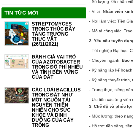
- Số lượng: 05 nhân vi
- Vị trí:
Nhân viên kin
TIN TỨC MỚI
- Nơi làm việc: Tiền G
STREPTOMYCES
TRONG THÚC ĐẨY
- Mô tả công việc: Trao
TĂNG TRƯỞNG
THỰC VẬT
2. Yêu cầu tuyển dụ
(26/11/2021)
- Tốt nghiệp Đại học, 
ĐÁNH GIÁ VAI TRÒ
- Chuyên ngành:
Bảo v
CỦA AZOTOBACTER
TRONG ĐỘ PHÌ NHIÊU
- Kỹ năng lập kế hoạch,
VÀ TÍNH BỀN VỮNG
CỦA ĐẤT
- Kỹ năng thuyết trình,
CÁC LOÀI BACILLUS
- Trung thực, siêng năn
TRONG ĐẤT NHƯ
- Ưu tiên các ứng viên 
MỘT NGUỒN TÀI
NGUYÊN THIÊN
3. Chế độ và phúc lợi
NHIÊN CHO SỨC
KHỎE VÀ DINH
-
Mức lương: theo năng 
DƯỠNG CỦA CÂY
TRỒNG
-
Hỗ trợ: tiền xăng, tiền 