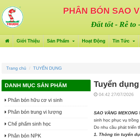
PHÂN BÓN SAO 
Đất tốt - Rễ to
Giới Thiệu
Sản Phẩm
Hoạt Động
Tin Tức
Trang chủ
TUYỂN DỤNG
Tuyển dụng
DANH MỤC SẢN PHẨM
04:42 27/07/2026
Phân bón hữu cơ vi sinh
Phân bón trung vi lượng
SAO VÀNG MEKONG
sinh học phục vụ trồng 
Chế phẩm sinh học
Do nhu cầu phát triển 
1. Thông tin tuyển d
Phân bón NPK