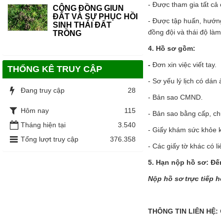
- Được tham gia tất cả
CỘNG ĐỒNG GIUN
ĐẤT VÀ SỰ PHỤC HỒI
- Được tập huấn, hướng
SINH THÁI ĐẤT
đồng đội và thái độ làm
TRỒNG
4. Hồ sơ gồm:
-
Đơn xin việc viết tay.
THỐNG KÊ TRUY CẬP
- Sơ yếu lý lịch có dán 
Đang truy cập
28
- Bản sao CMND.
Hôm nay
115
- Bản sao bằng cấp, ch
Tháng hiện tại
3.540
- Giấy khám
Tổng lượt truy cập
376.358
- Các giấy tờ khác có l
5. Hạn nộp hồ sơ: Đế
Nộp hồ sơ trực tiếp 
THÔNG TIN LIÊN HỆ: