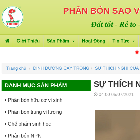
PHÂN BÓN SAO 
Đất tốt - Rễ to
Giới Thiệu
Sản Phẩm
Hoạt Động
Tin Tức
TUYỂN 
Trang chủ
DINH DƯỠNG CÂY TRỒNG
SỰ THÍCH NGHI CỦA
SỰ THÍCH 
DANH MỤC SẢN PHẨM
04:00 05/07/2021
Phân bón hữu cơ vi sinh
Phân bón trung vi lượng
Chế phẩm sinh học
Phân bón NPK