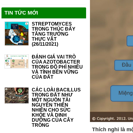
TIN TỨC MỚI
STREPTOMYCES
TRONG THÚC ĐẨY
TĂNG TRƯỞNG
THỰC VẬT
(26/11/2021)
ĐÁNH GIÁ VAI TRÒ
CỦA AZOTOBACTER
TRONG ĐỘ PHÌ NHIÊU
VÀ TÍNH BỀN VỮNG
CỦA ĐẤT
CÁC LOÀI BACILLUS
TRONG ĐẤT NHƯ
MỘT NGUỒN TÀI
NGUYÊN THIÊN
NHIÊN CHO SỨC
KHỎE VÀ DINH
DƯỠNG CỦA CÂY
TRỒNG
Thích nghi là mộ