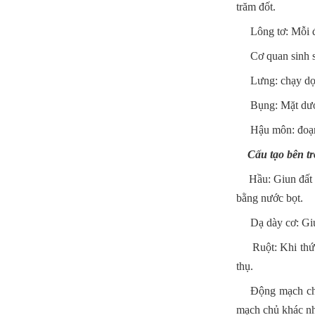
trăm đốt.
Lông tơ: Mỗi đốt
Cơ quan sinh sản:
Lưng: chạy dọc 
Bụng: Mặt dưới c
Hậu môn: đoạn cu
Cấu tạo bên tro
Hầu: Giun đất đẩ
bằng nước bọt.
Dạ dày cơ: Giun 
Ruột: Khi thức ă
thụ.
Động mạch chủ: 
mạch chủ khác nh