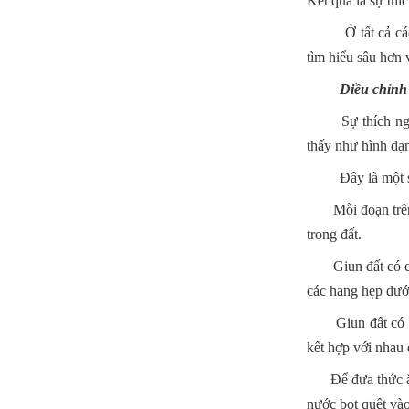
Kết quả là sự thí
Ở tất cả các loài
tìm hiểu sâu hơn 
Điều chỉnh c
Sự thích nghi về
thấy như hình dạn
Đây là một số ví
Mỗi đoạn trên cơ
trong đất.
Giun đất có cơ t
các hang hẹp dưới
Giun đất có các 
kết hợp với nhau 
Để đưa thức ăn v
nước bọt quệt và