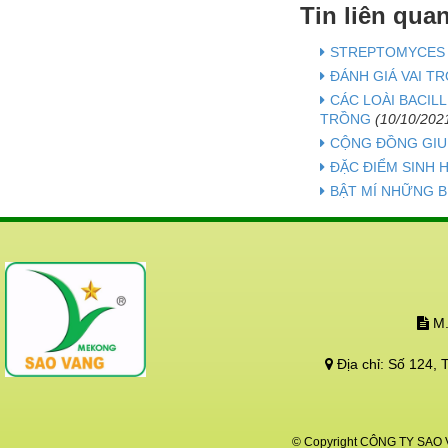
Tin liên qua
STREPTOMYCES 
ĐÁNH GIÁ VAI T
CÁC LOÀI BACIL
TRỒNG
(10/10/202
CỘNG ĐỒNG GIUN
ĐẶC ĐIỂM SINH
BẬT MÍ NHỮNG B
M.
Địa chỉ:
Số 124, 
© Copyright CÔNG TY SAO VÀ