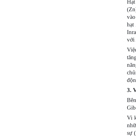
Hạt
(Zn
vào
hạ
Inr
vớ
Việ
tăn
năn
chủ
độn
3. 
Bên
Gib
Vi 
nhữ
sự 