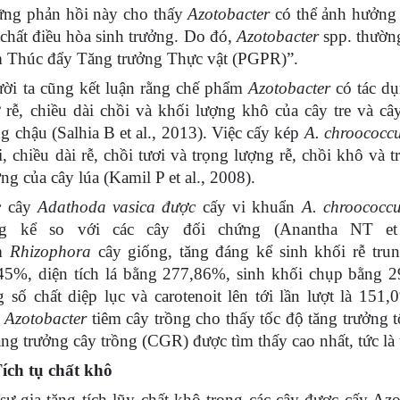
ng phản hồi này cho thấy
Azotobacter
có thể ảnh hưởng đ
 chất điều hòa sinh trưởng. Do đó,
Azotobacter
spp. thường
 Thúc đẩy Tăng trưởng Thực vật (PGPR)”.
ời ta cũng kết luận rằng chế phẩm
Azotobacter
có tác dụ
 rễ, chiều dài chồi và khối lượng khô của cây tre và c
ng chậu (Salhia B et al., 2013). Việc cấy kép
A. chroococc
i, chiều dài rễ, chồi tươi và trọng lượng rễ, chồi khô và
ởng của cây lúa (Kamil P et al., 2008).
c
cây
Adathoda vasica được
cấy vi khuẩn
A. chroococc
ng kể so với các cây đối chứng (Anantha NT e
êm
Rhizophora
cây giống, tăng đáng kể sinh khối rễ trun
45%, diện tích lá bằng 277,86%, sinh khối chụp bằng 
g số chất diệp lục và carotenoit lên tới lần lượt là 15
c
Azotobacter
tiêm cây trồng cho thấy tốc độ tăng trưởng t
tăng trưởng cây trồng (CGR) được tìm thấy cao nhất, tức là 
Tích tụ chất khô
sự gia tăng tích lũy chất khô trong các cây được cấy Azoto