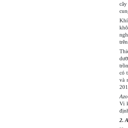
cây
cun
Khí
khô
ngh
trê
Thi
dưỡ
trồ
có 
và 
201
Azo
Vi 
địn
2. 