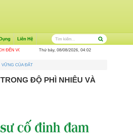
 Dụng
Liên Hệ
I SAO VÀNG ME KONG
Thứ bảy, 08/08/2026, 04:02
THÔNG TIN CẦN BIẾT
N VỮNG CỦA ĐẤT
TRONG ĐỘ PHÌ NHIÊU VÀ