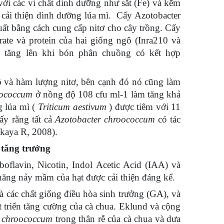
ới các vi chất dinh dưỡng như sắt (Fe) và kẽm
 cải thiện dinh dưỡng lúa mì. Cấy Azotobacter
uất bằng cách cung cấp nitơ cho cây trồng. Cấy
te và protein của hai giống ngô (Inra210 và
ô tăng lên khi bón phân chuồng có kết hợp
ô và hàm lượng nitơ, bên cạnh đó nó cũng làm
oococcum
ở nồng độ 108 cfu ml-1 làm tăng khả
g lúa mì (
Triticum aestivum
) được tiêm với 11
ấy rằng tất cả
Azotobacter chroococcum
có tác
lkaya R, 2008).
 tăng trưởng
oflavin, Nicotin, Indol Acetic Acid (IAA) và
năng nảy mầm của hạt được cải thiện đáng kể.
à các chất giống điều hòa sinh trưởng (GA), và
át triển tăng cường của cà chua. Eklund và cộng
r chroococcum
trong thân rễ của cà chua và dưa