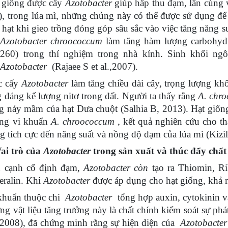
 giống được cấy
Azotobacter
giúp hấp thu đạm, lân cùng v
), trong lúa mì, những chủng này có thể được sử dụng để
 hạt khi gieo trồng đóng góp sâu sắc vào việc tăng năng s
t
Azotobacter chroococcum
làm tăng hàm lượng carbohydra
a260) trong thí nghiệm trong nhà kính. Sinh khối ng
i
Azotobacter
(Rajaee S et al.,2007).
c cấy
Azotobacter
làm tăng chiều dài cây, trọng lượng kh
g đáng kể lượng nitơ trong đất. Người ta thấy rằng
A. chr
g nảy mầm của hạt Dưa chuột (Salhia B, 2013). Hạt giốn
ng vi khuẩn
A. chroococcum
, kết quả nghiên cứu cho th
g tích cực đến năng suất và nồng độ đạm của lúa mì (Kizi
Vai trò của
Azotobacter
trong sản xuất và thúc đẩy chất
 cạnh cố định đạm,
Azotobacter còn
tạo ra Thiomin, Rib
eralin. Khi
Azotobacter
được áp dụng cho hạt giống, khả 
khuẩn thuộc chi
Azotobacter
tổng hợp auxin, cytokinin v
ng vật liệu tăng trưởng này là chất chính kiểm soát sự ph
(2008), đã chứng minh rằng sự hiện diện của
Azotobacte