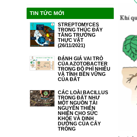
TIN TỨC MỚI
STREPTOMYCES
TRONG THÚC ĐẨY
TĂNG TRƯỞNG
THỰC VẬT
(26/11/2021)
ĐÁNH GIÁ VAI TRÒ
CỦA AZOTOBACTER
TRONG ĐỘ PHÌ NHIÊU
VÀ TÍNH BỀN VỮNG
CỦA ĐẤT
CÁC LOÀI BACILLUS
TRONG ĐẤT NHƯ
MỘT NGUỒN TÀI
NGUYÊN THIÊN
NHIÊN CHO SỨC
KHỎE VÀ DINH
DƯỠNG CỦA CÂY
TRỒNG