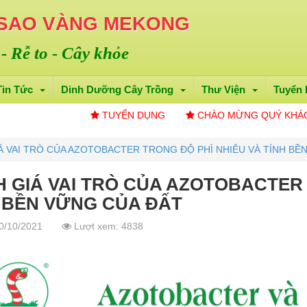
 SAO VÀNG MEKONG
 - Rễ to - Cây khỏe
Tin Tức
Dinh Dưỡng Cây Trồng
Thư Viện
Tuyển
TUYỂN DỤNG
CHÀO MỪNG QUÝ KHÁCH ĐẾN VỚ
Á VAI TRÒ CỦA AZOTOBACTER TRONG ĐỘ PHÌ NHIÊU VÀ TÍNH BỀ
 GIÁ VAI TRÒ CỦA AZOTOBACTER 
 BỀN VỮNG CỦA ĐẤT
0/10/2021
Lượt xem: 4838