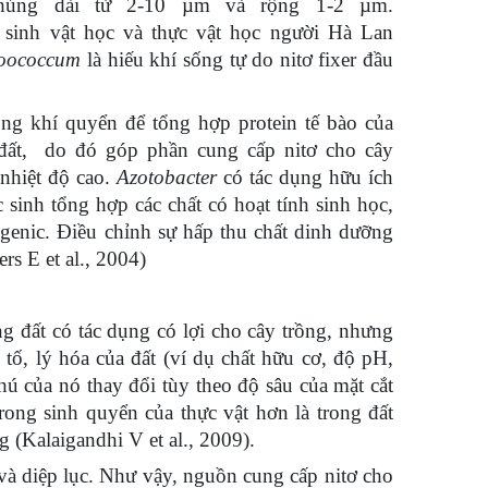
chúng dài từ 2-10 µm và rộng 1-2 µm.
sinh vật học và thực vật học người Hà Lan
roococcum
là hiếu khí sống tự do nitơ fixer đầu
ng khí quyển để tổng hợp protein tế bào của
đất,
do đó góp phần cung cấp nitơ cho cây
nhiệt độ cao.
Azotobacter
có tác dụng hữu ích
 sinh tổng hợp các chất có hoạt tính sinh học,
hogenic. Điều chỉnh sự hấp thu chất dinh dưỡng
rs E et al., 2004)
ng đất có tác dụng có lợi cho cây trồng, nhưng
tố, lý hóa của đất (ví dụ chất hữu cơ, độ pH,
hú của nó thay đổi tùy theo độ sâu của mặt cắt
rong sinh quyển của thực vật hơn là trong đất
ng
(Kalaigandhi V et al., 2009).
 và diệp lục. Như vậy, nguồn cung cấp nitơ cho