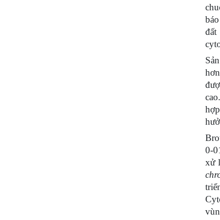
chu
báo
đất
cyto
Sản
hơn
đượ
cao
hợp
hưở
Bro
0-0
xử 
chr
tri
Cyt
vùn