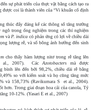
ến sự phát triển của thực vật bằng cách tạo ra
 được coi là thành viên của “Vi khuẩn cố định
ng thúc đẩy đáng kể các thông số tăng trưởng
ây ngô trong ống nghiệm trong các thí nghiệm
um
và
P. indica
có phản ứng có lợi về chiều dài
 trọng lượng rễ, và số bông ảnh hưởng đến sinh
um
cho thấy hàm lượng nitơ trong rễ tăng lên
t al., 2007). Các
Azotobacters
mà được
g bình lên đến bởi 98,2%, chiều dài rễ bằng
29,49% so với kiểm soát và họ cũng tăng mức
1,0% và 158,73% (Ravikumara S et al., 2004).
ốt hơn. Trong giai đoạn hoa cải của canola, Tỷ
tăng 10-12%. (Yasari E et al., 2007)
bacter; nó kích thích sự phát triển của lá, rễ,