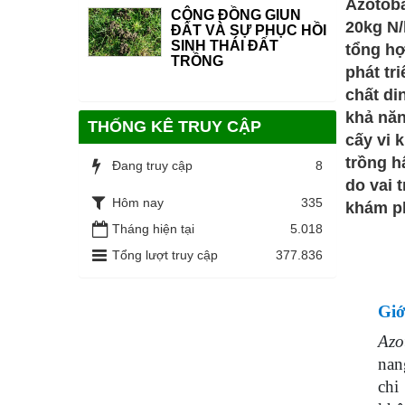
Azotoba
CỘNG ĐỒNG GIUN
20kg N/
ĐẤT VÀ SỰ PHỤC HỒI
SINH THÁI ĐẤT
tổng hợ
TRỒNG
phát tr
chất di
khả năn
THỐNG KÊ TRUY CẬP
cấy vi 
trồng h
Đang truy cập
8
do vai 
Hôm nay
335
khám ph
Tháng hiện tại
5.018
Tổng lượt truy cập
377.836
Giớ
Azo
nan
ch