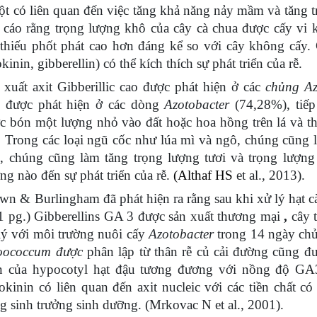
ột có liên quan đến việc tăng khả năng nảy mầm và tăng t
 cáo rằng trọng lượng khô của cây cà chua được cấy v
 thiếu phốt phát cao hơn đáng kể so với cây không cấy. 
kinin, gibberellin) có thể kích thích sự phát triển của rễ.
 xuất axit Gibberillic cao được phát hiện ở các
chủng Az
 được phát hiện ở các dòng
Azotobacter
(74,28%), tiếp
c bón một lượng nhỏ vào đất hoặc hoa hồng trên lá và th
. Trong các loại ngũ cốc như lúa mì và ngô, chúng cũng l
, chúng cũng làm tăng trọng lượng tươi và trọng lượng
ng nào đến sự phát triển của rễ.
(Althaf HS
et al., 2013).
wn & Burlingham đã phát hiện ra rằng sau khi xử lý hạt c
1 pg.) Gibberellins GA 3 được sản xuất thương mại
,
cây t
lý với môi trường nuôi cấy
Azotobacter
trong 14 ngày c
oococcum được
phân lập từ thân rễ củ cải đường cũng đư
ển của hypocotyl hạt đậu tương đương với nồng độ GA
okinin có liên quan đến axit nucleic với các tiền chất có
g sinh trưởng sinh dưỡng. (Mrkovac N et al., 2001).