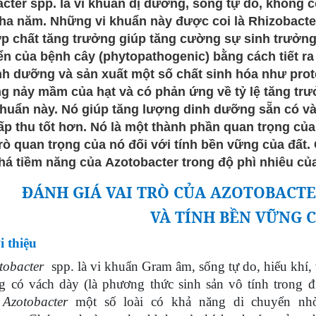
cter spp. là vi khuẩn dị dưỡng, sống tự do, không c
ha năm. Những vi khuẩn này được coi là Rhizobacte
p chất tăng trưởng giúp tăng cường sự sinh trưởng 
iển của bệnh cây (phytopathogenic) bằng cách tiết r
nh dưỡng và sản xuất một số chất sinh hóa như protei
g nảy mầm của hạt và có phản ứng về tỷ lệ tăng trư
khuẩn này. Nó giúp tăng lượng dinh dưỡng sẵn có và
ấp thu tốt hơn. Nó là một thành phần quan trọng củ
trò quan trọng của nó đối với tính bền vững của đất
á tiềm năng của Azotobacter trong độ phì nhiêu của
ĐÁNH GIÁ VAI TRÒ CỦA AZOTOBACTE
VÀ TÍNH BỀN VỮNG 
i thiệu
tobacter
spp. là vi khuẩn Gram âm, sống tự do, hiếu khí, 
g có vách dày (là phương thức sinh sản vô tính trong đi
i
Azotobacter
một số loài có khả năng di chuyển nhờ