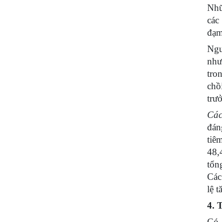
Nhữ
các
đạm
Ngư
như
tro
chồ
trư
Cá
đá
ti
48,
tổn
Cá
lệ 
4. 
Có 