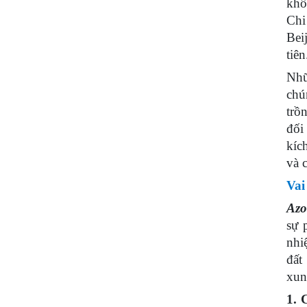
kh
Ch
Bei
tiên
Nh
chú
trồ
đối
kíc
và 
Vai
Azo
sự 
nhi
đất
xun
1. 