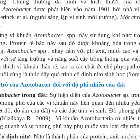
ông. Chúng thường đa hình và kích thước của 
i
Azotobacter
được phát hiện vào năm 1901 bởi nhà vi 
jerinck et al. (người sáng lập vi sinh môi trường).
Một ch
.
ững vi khuẩn
Azotobacter
spp. này sử dụng khí nitơ tro
ng. Protein tế bào này sau đó được khoáng hóa trong 
ng.
Azotobacter
spp . nhạy cảm với pH axit, muối cao và 
 với sự tăng trưởng và năng suất cây trồng thông qua việc
h thích vi khuẩn thân rễ, tạo ra các chất ức chế phyopat
cuối cùng là thúc đẩy quá trình cố định nitơ sinh học (Some
 trò của Azotobacter đối với độ phì nhiêu của đất
tobacter
trong đất:
Sự hiện diện của
Azotobacter
sp. tro
phong phú của các vi khuẩn này liên quan đến nhiều yếu 
ệt độ, độ ẩm của đất) và các đặc tính vi sinh. Độ phong p
(Kizilkaya R., 2009)
.
Vi khuẩn Azotobacteria có nhiều t
g quanh và sự phong phú này phụ thuộc vào loài cây trồ
Cố định nitơ:
Nitơ là thành phần của protein, axit nucleic