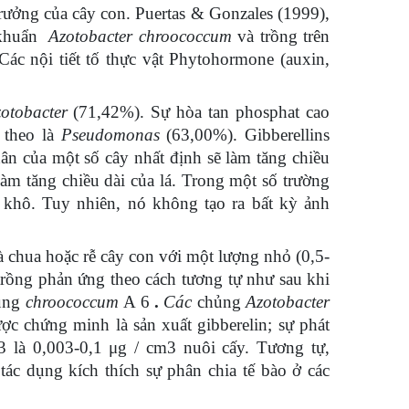
rưởng của cây con. Puertas & Gonzales (1999),
i khuẩn
Azotobacter chroococcum
và trồng trên
Các nội tiết tố thực vật Phytohormone (auxin,
otobacter
(71,42%). Sự hòa tan phosphat cao
 theo là
Pseudomonas
(63,00%). Gibberellins
ân của một số cây nhất định sẽ làm tăng chiều
àm tăng chiều dài của lá. Trong một số trường
 khô. Tuy nhiên, nó không tạo ra bất kỳ ảnh
à chua hoặc rễ cây con với một lượng nhỏ (0,5-
rồng phản ứng theo cách tương tự như sau khi
hủng
chroococcum
A 6
.
Các
chủng
Azotobacter
ợc chứng minh là sản xuất gibberelin; sự phát
3 là 0,003-0,1
μ
g / cm3 nuôi cấy. Tương tự,
 tác dụng kích thích sự phân chia tế bào ở các