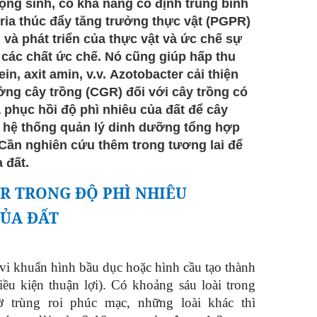
ộng sinh, có khả năng cố định trung bình
ria thúc đẩy tăng trưởng thực vật (PGPR)
và phát triển của thực vật và ức chế sự
a các chất ức chế. Nó cũng giúp hấp thu
n, axit amin, v.v. Azotobacter cải thiện
ởng cây trồng (CGR) đối với cây trồng có
 phục hồi độ phì nhiêu của đất để cây
a hệ thống quản lý dinh dưỡng tổng hợp
. Cần nghiên cứu thêm trong tương lai để
 đất.
R TRONG ĐỘ PHÌ NHIÊU
CỦA ĐẤT
vi khuẩn hình bầu dục hoặc hình cầu tạo thành
ều kiện thuận lợi). Có khoảng sáu loài trong
 trùng roi phúc mạc, những loài khác thì