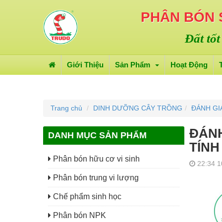
PHÂN BÓN
Đất tốt
Giới Thiệu
Sản Phẩm
Hoạt Động
Trang chủ
DINH DƯỠNG CÂY TRỒNG
ĐÁNH GI
ĐÁNH
DANH MỤC SẢN PHẨM
TÍNH
Phân bón hữu cơ vi sinh
22:34 1
Phân bón trung vi lượng
Chế phẩm sinh học
Phân bón NPK