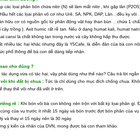
ặp các lọai phân bón chứa nitơ (N) sẽ làm mất nitơ , khi gặp lân (P2
 Hầu hết các lọai phân vô cơ như Urê, SA, NPK, DAP, Lân…đều kỵ vôi .
ân hữu cơ có nguồn gốc từ phân động vật hay than bùn …chứa 1 chất rấ
i cây trồng ). Axit humic rất rễ tan. Nếu ở dạng humat kali, humat natr
at canxi là chất không tan trong nước và cây không hấp thu được.
ất nhiều tác hại khác nhưng đây là Y5Cafe, là diễn đàn của bà con nô
hức phổ thông để bà con dễ dàng tiếp nhận.
 sao cho đúng ?
 tác dụng vừa có tác hại, vậy phải dùng như thế nào? Câu trả lời ngắn g
vôi khi đất bị chua :
Tức là chỉ dùng cho mục đích chống chua. Kh
ể thay thế vôi như đã viết ở trên.
riêng rẽ :
Khi bón vôi bà con không nên trộn với bất kỳ lọai phân gì.
 cùng của vụ trước ít nhất 15 ngày và bón trước đợt bón phân của vụ 
 lý và thay vì 15 ngày nên là 30 ngày.
ững ý kiến cá nhân của DVN, mong được bà con tham khảo.