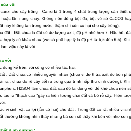
 của vôi
anxi cho cây trồng : Canxi là 1 trong 4 chất trung lượng cần thiết c
hoặc lân nung chảy. Không nên dùng bột đá, bột vỏ sò CaCO3 hay
t này không tan trong nước, thậm chí còn có hại cho cây trồng).
 đất : Đất chua là đất có dư lượng axít, độ pH nhỏ hơn 7. Hầu hết đấ
 hợp lý sẽ khác nhau (với cà phê hợp lý là độ pH từ 5,5 đến 6,5). Kh
 làm việc này là vôi.
ủa vôi
c dụng kể trên, vôi cũng có nhiều tác hại.
ất : Đất chua có nhiều nguyên nhân (chua vì dư thừa axít do bón phân
hải ra ; chua do rẽ cây tiết ra trong quá trình hấp thu dinh dưỡng). K
 sunphuric H2SO4 làm chua đất, sau đó lại dùng vôi để khử chua nê
c tạo ra “thạch cao “gây ra hiện tượng chai đất và bó rễ cây. Hiện t
vôi.
các vi sinh vật có lợi (lẫn có hại) cho đất : Trong đất có rất nhiều vi sin
ắt thường không nhìn thấy nhưng bà con sẽ thấy khi bón vôi như con giu
chất dinh dưỡng :