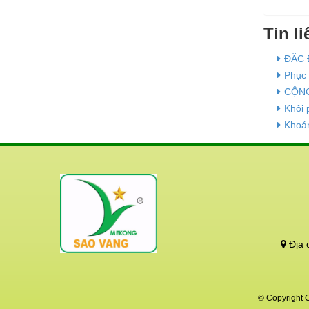
Tin l
ĐẶC 
Phục 
CỘNG
Khôi 
Khoán
Địa 
© Copyright 