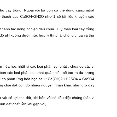
ho cây trồng. Ngoài vôi bà con có thể dùng canxi nitrat
 thạch cao CaSO4+2H2O như 1 số tài liệu khuyến cáo
t canh tác nông nghiệp đều chua. Tùy theo loại cây trồng
i độ pH xuống dưới mức hợp lý thì phải chống chua và thứ
 hóa học nhất là các lọai phân sunphát ; chua do các vi
hi bón các lọai phân sunphat quá nhiều sẽ tạo ra dư lượng
n sẽ có phản ứng hóa học sau : Ca(OH)2 +H2SO4 = CaSO4
ượng chai đất còn do nhiều nguyên nhân khác nhưng ở đây
h vật có lợi cho đất, khi bón vôi sẽ tiêu diệt chúng (các vi
n đất chết liền khi gặp vôi).