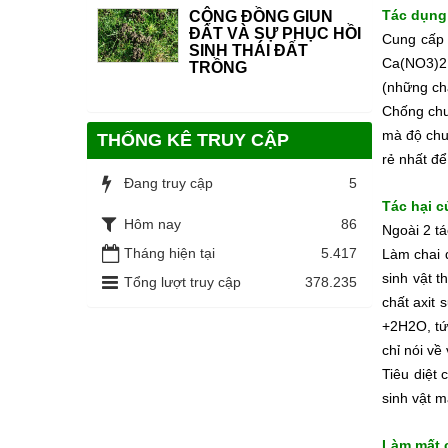
Tác dụng
CỘNG ĐỒNG GIUN
ĐẤT VÀ SỰ PHỤC HỒI
Cung cấp c
SINH THÁI ĐẤT
Ca(NO3)2 
TRỒNG
(những chấ
Chống chua
mà độ chua
THỐNG KÊ TRUY CẬP
rẻ nhất để
Đang truy cập
5
Tác hại c
Hôm nay
86
Ngoài 2 tá
Tháng hiện tại
5.417
Làm chai đ
sinh vật t
Tổng lượt truy cập
378.235
chất axit
+2H2O, tứ
chỉ nói về 
Tiêu diệt 
sinh vật m
Làm mất 