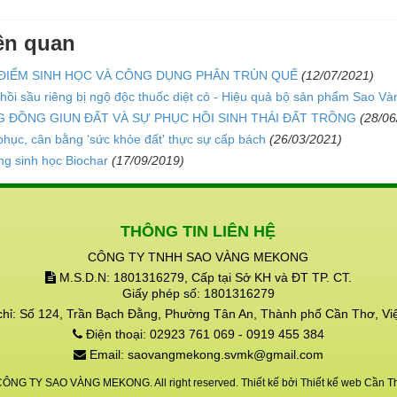
iên quan
ĐIỂM SINH HỌC VÀ CÔNG DỤNG PHÂN TRÙN QUẾ
(12/07/2021)
hồi sầu riêng bị ngộ độc thuốc diệt cỏ - Hiệu quả bộ sản phẩm Sao Và
 ĐỒNG GIUN ĐẤT VÀ SỰ PHỤC HỒI SINH THÁI ĐẤT TRỒNG
(28/06
phục, cân bằng ‘sức khỏe đất' thực sự cấp bách
(26/03/2021)
g sinh học Biochar
(17/09/2019)
THÔNG TIN LIÊN HỆ
CÔNG TY TNHH SAO VÀNG MEKONG
M.S.D.N: 1801316279, Cấp tại Sở KH và ĐT TP. CT.
Giấy phép số: 1801316279
chỉ:
Số 124, Trần Bạch Đằng, Phường Tân An, Thành phố Cần Thơ, Vi
Điện thoại:
02923 761 069 - 0919 455 384
Email:
saovangmekong.svmk@gmail.com
CÔNG TY SAO VÀNG MEKONG. All right reserved. Thiết kế bởi
Thiết kế web Cần T