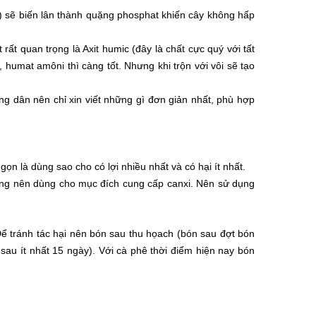
O5) sẽ biến lân thành quặng phosphat khiến cây không hấp
t quan trọng là Axit humic (đây là chất cực quý với tất
i, humat amôni thì càng tốt. Nhưng khi trộn với vôi sẽ tạo
ng dân nên chỉ xin viết những gì đơn giản nhất, phù hợp
ọn là dùng sao cho có lợi nhiều nhất và có hại ít nhất.
ông nên dùng cho mục đích cung cấp canxi. Nên sử dụng
 Để tránh tác hại nên bón sau thu họach (bón sau đợt bón
sau ít nhất 15 ngày). Với cà phê thời điểm hiện nay bón